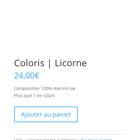
Coloris | Licorne
24,00
€
composition 100% merino sw
Plus que 1 en stock
quantité
Ajouter au panier
de
Coloris
|
Licorne