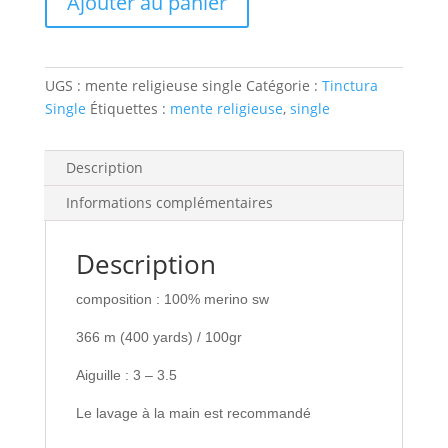
Ajouter au panier
|
Mente
Religieuse
UGS :
mente religieuse single
Catégorie :
Tinctura
Single
Étiquettes :
mente religieuse
,
single
Description
Informations complémentaires
Description
composition : 100% merino sw
366 m (400 yards) / 100gr
Aiguille : 3 – 3.5
Le lavage à la main est recommandé