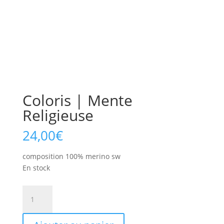
Coloris | Mente
Religieuse
24,00
€
composition 100% merino sw
En stock
quantité
de
Coloris