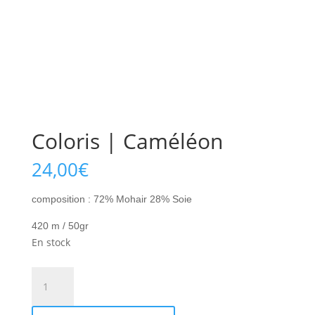
Coloris | Caméléon
24,00
€
composition : 72% Mohair 28% Soie
420 m / 50gr
En stock
quantité
de
Coloris